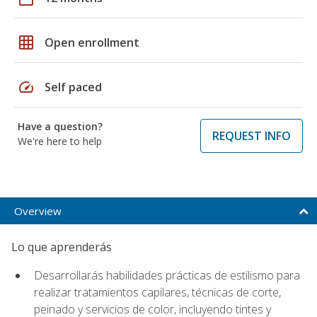
grid_on
Open enrollment
speed
Self paced
Have a question?
REQUEST INFO
We're here to help
Overview
Lo que aprenderás
Desarrollarás habilidades prácticas de estilismo para
realizar tratamientos capilares, técnicas de corte,
peinado y servicios de color, incluyendo tintes y