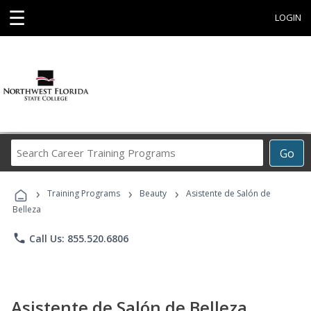
☰
LOGIN
Search
Go
Career
Training
›
›
›
Programs
Training Programs
Beauty
Asistente de Salón de
Belleza
phone
Call Us: 855.520.6806
Asistente de Salón de Belleza