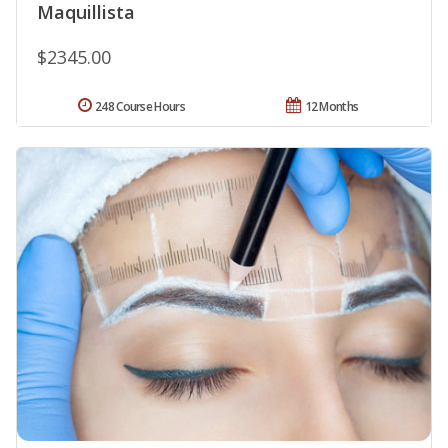
Maquillista
$2345.00
248 Course Hours
12 Months