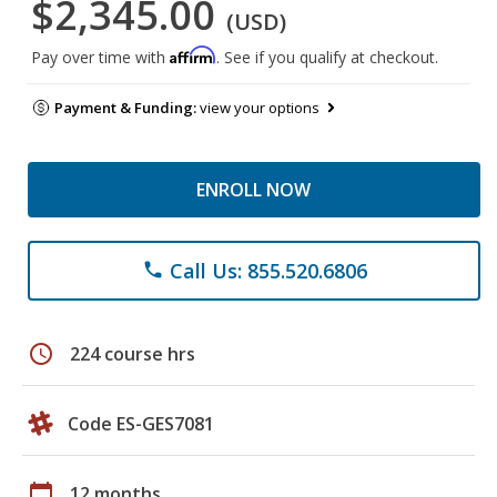
$2,345.00
(USD)
Affirm
Pay over time with
. See if you qualify at checkout.
Payment & Funding:
view your options
ENROLL NOW
Call Us: 855.520.6806
phone
schedule
224 course hrs
Code ES-GES7081
calendar_today
12 months