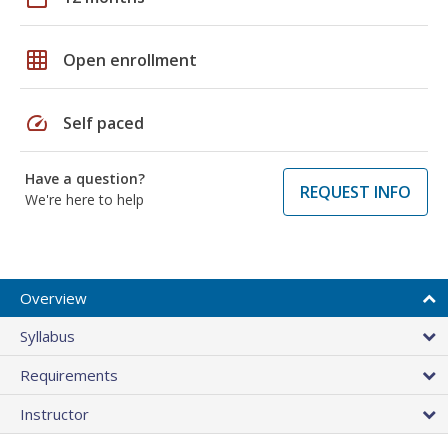
grid_on
Open enrollment
speed
Self paced
Have a question?
REQUEST INFO
We're here to help
Overview
Syllabus
Requirements
Instructor