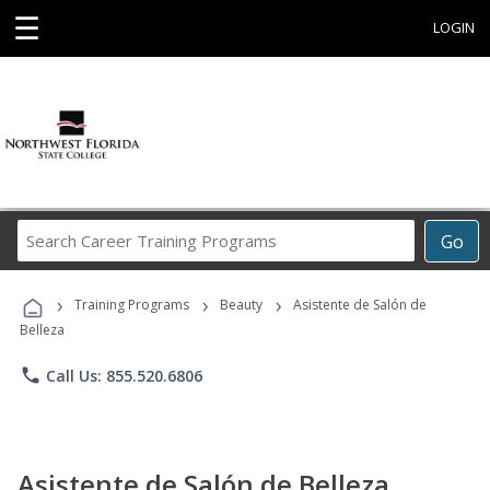
☰
LOGIN
Search
Go
Career
Training
›
›
›
Programs
Training Programs
Beauty
Asistente de Salón de
Belleza
phone
Call Us: 855.520.6806
Asistente de Salón de Belleza