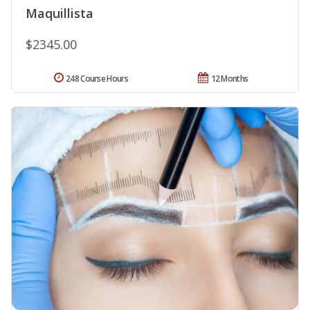
Maquillista
$2345.00
248 Course Hours
12 Months