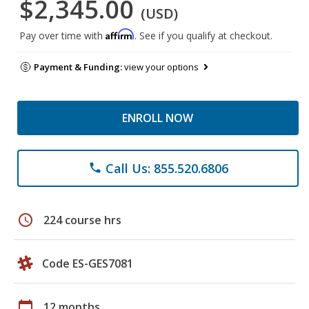
$2,345.00
(USD)
Affirm
Pay over time with
. See if you qualify at checkout.
Payment & Funding:
view your options
ENROLL NOW
Call Us: 855.520.6806
phone
schedule
224 course hrs
Code ES-GES7081
calendar_today
12 months