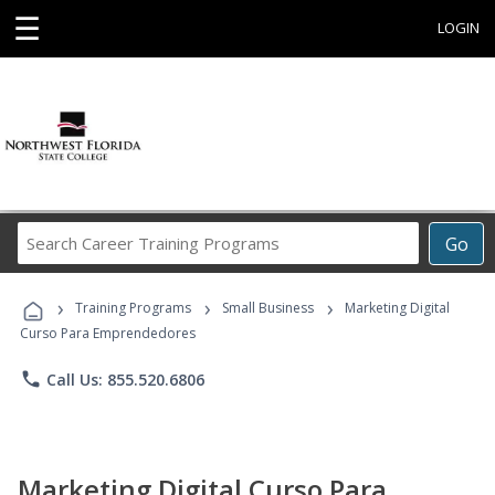
☰
LOGIN
Search
Go
Career
Training
›
›
›
Programs
Training Programs
Small Business
Marketing Digital
Curso Para Emprendedores
phone
Call Us: 855.520.6806
Marketing Digital Curso Para