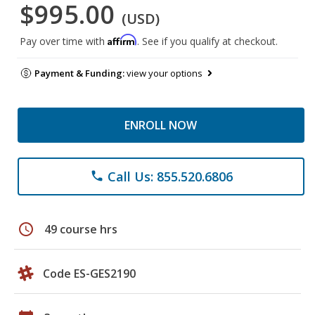
$995.00
(USD)
Affirm
Pay over time with
. See if you qualify at checkout.
Payment & Funding:
view your options
ENROLL NOW
Call Us: 855.520.6806
phone
schedule
49 course hrs
Code ES-GES2190