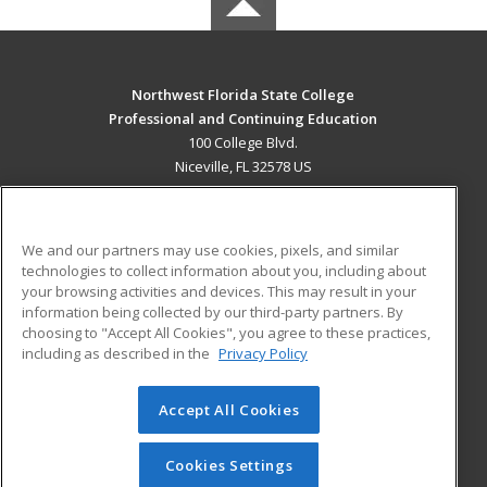
Northwest Florida State College
Professional and Continuing Education
100 College Blvd.
Niceville, FL 32578 US
MAIN CONTENT
Career Training
We and our partners may use cookies, pixels, and similar
technologies to collect information about you, including about
ADDITIONAL RESOURCES
your browsing activities and devices. This may result in your
information being collected by our third-party partners. By
Military
Student Blog
choosing to "Accept All Cookies", you agree to these practices,
Financial Assistance
including as described in the
Privacy Policy
Help
Accept All Cookies
© 2026 ed2go, a division of Cengage Learning. All rights
reserved. The material on this site cannot be reproduced or
redistributed unless you have obtained prior written
Cookies Settings
permission from Cengage Learning.
Privacy Policy