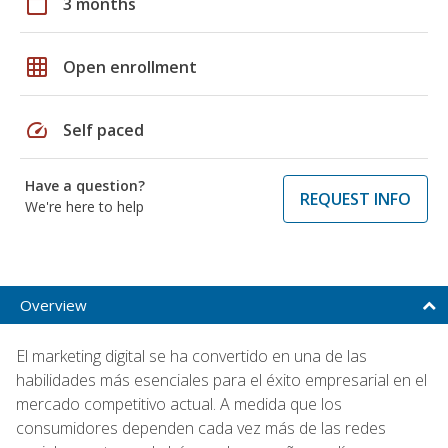
calendar_today
3 months
grid_on
Open enrollment
speed
Self paced
Have a question?
REQUEST INFO
We're here to help
Overview
El marketing digital se ha convertido en una de las
habilidades más esenciales para el éxito empresarial en el
mercado competitivo actual. A medida que los
consumidores dependen cada vez más de las redes