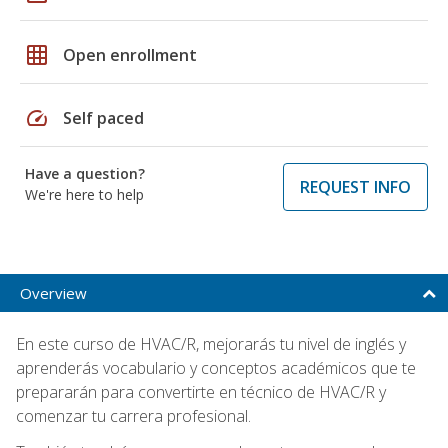
grid_on
Open enrollment
speed
Self paced
Have a question?
REQUEST INFO
We're here to help
Overview
En este curso de HVAC/R, mejorarás tu nivel de inglés y
aprenderás vocabulario y conceptos académicos que te
prepararán para convertirte en técnico de HVAC/R y
comenzar tu carrera profesional.