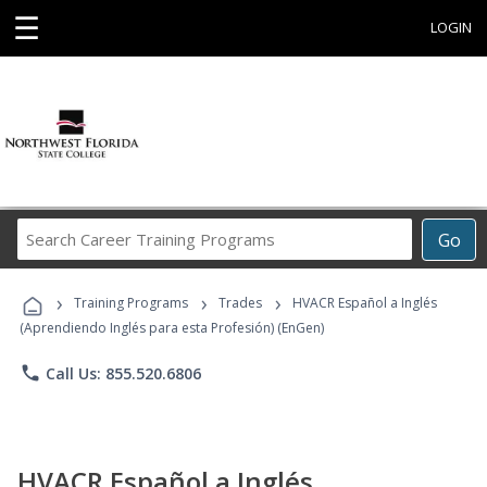
☰
LOGIN
Search
Go
Career
Training
›
›
›
Programs
Training Programs
Trades
HVACR Español a Inglés
(Aprendiendo Inglés para esta Profesión) (EnGen)
phone
Call Us: 855.520.6806
HVACR Español a Inglés