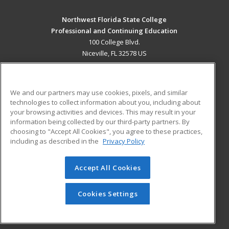
Northwest Florida State College
Professional and Continuing Education
100 College Blvd.
Niceville, FL 32578 US
MAIN CONTENT
Career Training
We and our partners may use cookies, pixels, and similar
technologies to collect information about you, including about
ADDITIONAL RESOURCES
your browsing activities and devices. This may result in your
information being collected by our third-party partners. By
Military
Student Blog
choosing to "Accept All Cookies", you agree to these practices,
Financial Assistance
including as described in the
Privacy Policy
Help
Accept All Cookies
© 2026 ed2go, a division of Cengage Learning. All rights
reserved. The material on this site cannot be reproduced or
redistributed unless you have obtained prior written
Cookies Settings
permission from Cengage Learning.
Privacy Policy