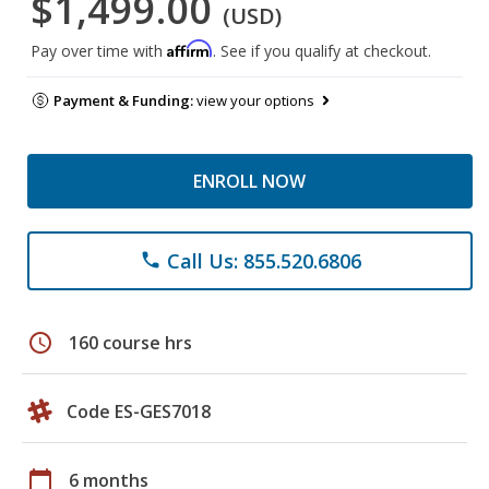
$1,499.00
(USD)
Affirm
Pay over time with
. See if you qualify at checkout.
Payment & Funding:
view your options
ENROLL NOW
Call Us: 855.520.6806
phone
schedule
160 course hrs
Code ES-GES7018
calendar_today
6 months