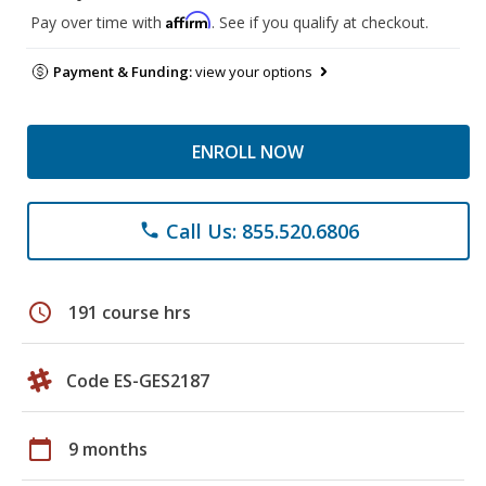
Affirm
Pay over time with
. See if you qualify at checkout.
Payment & Funding:
view your options
ENROLL NOW
Call Us: 855.520.6806
phone
schedule
191 course hrs
Code ES-GES2187
calendar_today
9 months