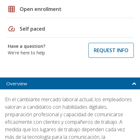
grid_on
Open enrollment
speed
Self paced
Have a question?
REQUEST INFO
We're here to help
Overview
En el cambiante mercado laboral actual, los empleadores
valoran a candidatos con habilidades digitales,
preparación profesional y capacidad de comunicarse
eficazmente con clientes y compañeros de trabajo. A
medida que los lugares de trabajo dependen cada vez
más de la tecnología para la comunicación, la