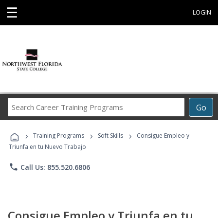
☰
LOGIN
Search
Go
Career
Training
›
›
›
Programs
Training Programs
Soft Skills
Consigue Empleo y
Triunfa en tu Nuevo Trabajo
phone
Call Us: 855.520.6806
Consigue Empleo y Triunfa en tu